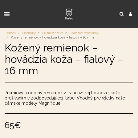
Domov
Hodinky
Príslušenstvo
Dámske remienky
Kožený remienok – hovädzia koža – fialový – 16 mm
Kožený remienok –
hovädzia koža – fialový –
16 mm
Prémiový a odolný remienok z francúzskej hovädzej kože s
prešívaním v zodpovedajúcej farbe. Vhodný pre všetky naše
dámske modely Magnifique.
65
€