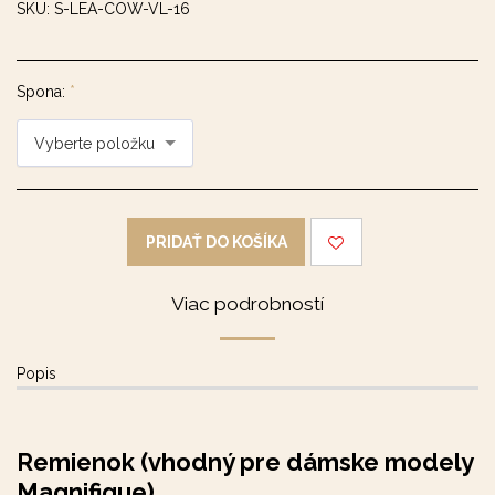
SKU:
S-LEA-COW-VL-16
Spona:
*
Vyberte položku
PRIDAŤ DO KOŠÍKA
Viac podrobností
Popis
Remienok (vhodný pre dámske modely
Magnifique)