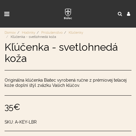
Domov
Hodinky
Príslušenstvo
Kľúčenky
Kľúčenka - svetlohnedá koža
Kľúčenka - svetlohnedá
koža
Originálna kľúčenka Biatec vyrobená ručne z prémiovej teľacej
kože doplní štýl zväzku Vašich kľúčov.
35
€
SKU:
A-KEY-LBR