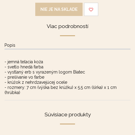
NIE JE NA SKLADE
Viac podrobností
Popis
- jemná teľacia koža
- svetlo hnedá farba
- vystlaný erb s vyrazeným logom Biatec
- prešívanie vo farbe
- krúžok z nehrdzavejúcej ocele
- rozmery: 7 cm (výška bez krúžku) x 5,5 cm (šírka) x 1 cm
(hrúbka)
Súvisiace produkty