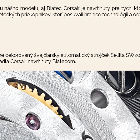
ou nášho modelu, aj Biatec Corsair je navrhnutý pre tých, kt
leteckých priekopníkov, ktorí posúvali hranice technológií a 
e dekorovaný švajčiarsky automatický strojček Sellita SW2
tadla Corsair, navrhnutý Biatecom.