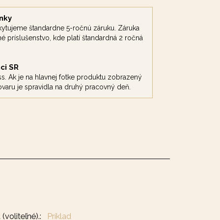
nky
kytujeme štandardne 5-ročnú záruku. Záruka
é príslušenstvo, kde platí štandardná 2 ročná
ci SR
s. Ak je na hlavnej fotke produktu zobrazený
tovaru je spravidla na druhý pracovný deň.
(voliteľné).:
Príklad