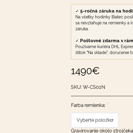
5-ročná záruka na hodi
✓
Na všetky hodinky Biatec pos
sa nevzťahuje na remienky a in
záruka.
Poštovné zdarma v rám
✓
Používame kuriéra DHL Expres
štítok "Na sklade", doručenie 
1490
€
SKU:
W-CS01N
Farba remienka:
*
Vyberte položku
Gravírovanie okolo strojčeka 