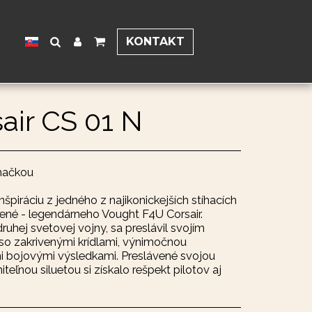
KONTAKT
air CS 01 N
íhačkou
nšpiráciu z jedného z najikonickejších stíhacích
obené - legendárneho Vought F4U Corsair.
ruhej svetovej vojny, sa preslávil svojím
so zakrivenými krídlami, výnimočnou
 bojovými výsledkami. Preslávené svojou
teľnou siluetou si získalo rešpekt pilotov aj