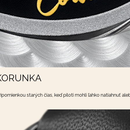
 KORUNKA
pomienkou starých čias, keď piloti mohli ľahko natiahnuť aleb