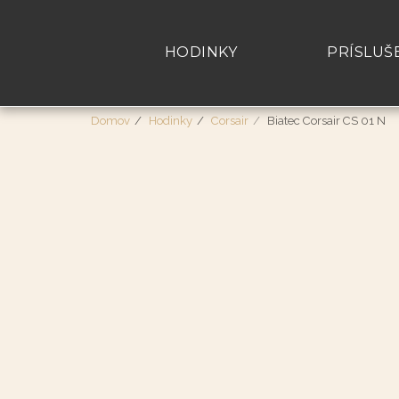
HODINKY
PRÍSLUŠ
Domov
Hodinky
Corsair
Biatec Corsair CS 01 N