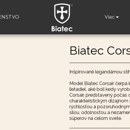
ENSTVO
Viac
Biatec Cors
Inšpirované legandárnou st
Model Biatec Corsair čerpá i
lietadiel, aké boli kedy vyr
Corsair, predstavený počas d
charakteristickým dizajnom 
rýchlosťou a pozoruhodnými
silou, odolnosťou a nezameni
súperov na celom svete.